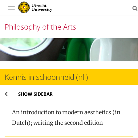
Navigation
Philosophy of the Arts
Skip
to
content
Kennis in schoonheid (nl.)
SHOW SIDEBAR
An introduction to modern aesthetics (in
Dutch); writing the second edition