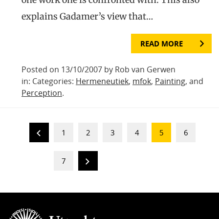
explains Gadamer’s view that…
READ MORE
Posted on 13/10/2007 by Rob van Gerwen
in: Categories:
Hermeneutiek
,
mfok
,
Painting
, and
Perception
.
1
2
3
4
5
6
7