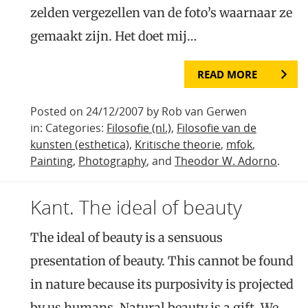
zelden vergezellen van de foto’s waarnaar ze
gemaakt zijn. Het doet mij…
READ MORE
Posted on 24/12/2007 by Rob van Gerwen
in: Categories:
Filosofie (nl.)
,
Filosofie van de
kunsten (esthetica)
,
Kritische theorie
,
mfok
,
Painting
,
Photography
, and
Theodor W. Adorno
.
Kant. The ideal of beauty
The ideal of beauty is a sensuous
presentation of beauty. This cannot be found
in nature because its purposivity is projected
by us humans. Natural beauty is a gift. We